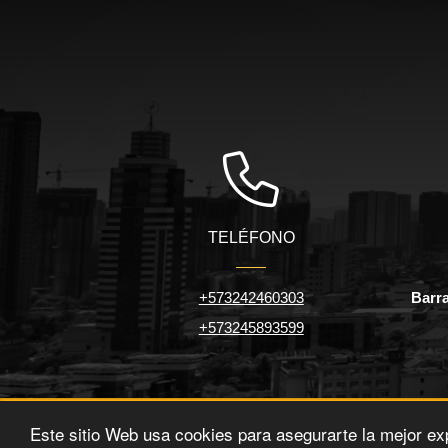
TELÉFONO
+573242460303
Barra
+573245893599
Este sitio Web usa cookies para asegurarte la mejor ex
©2026
diamarbienesraices.com
, todos los derechos reservad