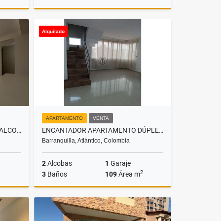
Venta
Alquiler
Alquilado
$350.000
APARTAMENTO
VENTA
APARTAMENTO EN ALQUILER 2 ALCOBAS - CIUDAD MALLORQUÍN
ENCANTADOR APARTAMENTO DÚPLEX EN VENTA, SECTOR RIOMAR
Barranquilla, Atlántico, Colombia
2
Alcobas
1
Garaje
2
3
Baños
109
Área m
lquiler
Venta
$390.000.000