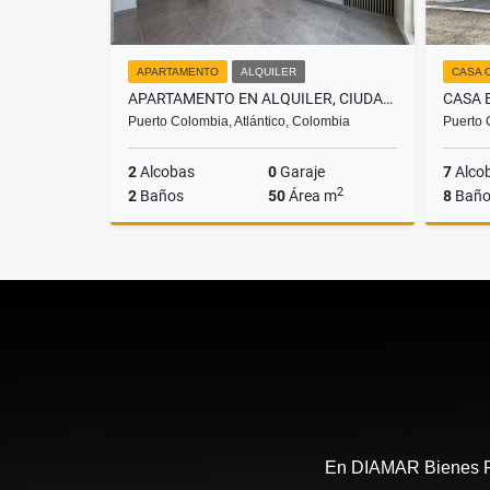
APARTAMENTO
ALQUILER
CASA 
APARTAMENTO EN ALQUILER, CIUDAD MALLORQUÍN
CASA 
Puerto Colombia, Atlántico, Colombia
Puerto 
2
Alcobas
0
Garaje
7
Alco
2
2
Baños
50
Área m
8
Baño
Alquiler
$1.750.000
En DIAMAR Bienes Ra