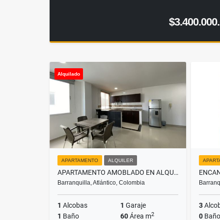
$3.400.000
Alquilado
APARTAMENTO
ALQUILER
APART
APARTAMENTO AMOBLADO EN ALQUILER, SECTOR PARQUE LA ELECTRIFICADORA
Barranquilla, Atlántico, Colombia
Barranq
1
Alcobas
1
Garaje
3
Alco
2
1
Baño
60
Área m
0
Baño