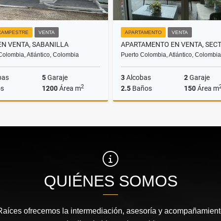
CAMPESTRE
VENTA
APARTAMENTO
VENTA
EN VENTA, SABANILLA
Colombia, Atlántico, Colombia
Puerto Colombia, Atlántico, Colombia
bas
5
Garaje
3
Alcobas
2
Garaje
2
s
1200
Área m
2.5
Baños
150
Área m
Venta
$10.000.000.000
$800.000.000
QUIÉNES SOMOS
íces ofrecemos la intermediación, asesoría y acompañamiento