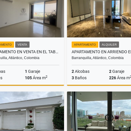
AMENTO
VENTA
APARTAMENTO
ALQUILER
APARTAMENTO EN VENTA EN EL TABOR
uilla, Atlántico, Colombia
Barranquilla, Atlántico, Colombia
bas
1
Garaje
2
Alcobas
2
Garaje
2
s
105
Área m
3
Baños
226
Área m
Venta
A
$450.000.000
$11.000.000