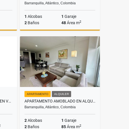
Barranquilla, Atlántico, Colombia
1
Alcobas
1
Garaje
2
2
Baños
48
Área m
lquiler
Alquiler
00
$2.700.000
APARTAMENTO
ALQUILER
CASA EN CONJUNTO CERRADO EN VENTA. SECTOR VILLA CAMPESTRE
APARTAMENTO AMOBLADO EN ALQUILER, SECTOR BUENAVISTA.
Barranquilla, Atlántico, Colombia
2
Alcobas
1
Garaje
2
2
2
Baños
85
Área m