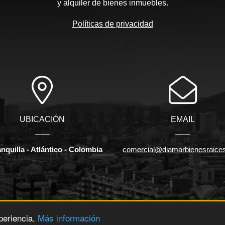
y alquiler de bienes inmuebles.
Políticas de privacidad
UBICACIÓN
EMAIL
nquilla - Atlántico - Colombia
comercial@diamarbienesraice
periencia.
Más información
os.