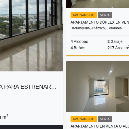
APARTAMENTO
VENTA
Barranquilla, Atlántico, Colombia
4
Alcobas
2
Garaje
4
Baños
217
Área m
$630.000.000
A PARA ESTRENAR…
2
a m
APARTAMENTO
VENTA