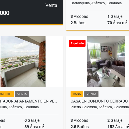
Barranquilla, Atlántico, Colombia
Venta
.000
3
Alcobas
1
Garaje
2
2
Baños
70
Área m
Venta
A
Alquilado
$530.000.000
$2.950.0
AMENTO
VENTA
CASA
VENTA
ENCANTADOR APARTAMENTO EN VENTA, SECTOR BELLAVISTA
uilla, Atlántico, Colombia
Puerto Colombia, Atlántico, Colombia
bas
0
Garaje
3
Alcobas
2
Garaje
2
s
89
Área m
2.5
Baños
152
Área m