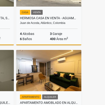
CASA
VENTA
APARTAMENTO DÚPLEX EN VENTA, SECTOR MIRAMAR
HERMOSA CASA EN VENTA - AGUAMARINA
Juan de Acosta, Atlántico, Colombia
4
Alcobas
3
Garaje
2
2
6
Baños
400
Área m
Venta
Venta
$2.500.000.000
APARTAMENTO
ALQUILER
APARTAMENTO EN VENTA O ALQUILER PARA ESTRENAR EN RIO ALTO
APARTAMENTO AMOBLADO EN ALQUILER, SECTOR SAN VICENTE