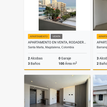
APARTAMENTO
VENTA
APART
APARTAMENTO EN VENTA, RODADERO, SANTA MARTA
Santa Marta, Magdalena, Colombia
Barranq
2
Alcobas
0
Garaje
3
Alco
2
3
Baños
100
Área m
2
Baño
Venta
$450.000.000