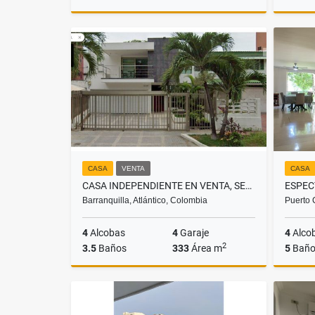
Alquiler
$1.800.000
CASA
VENTA
CASA
CASA INDEPENDIENTE EN VENTA, SECTOR RIOMAR
Barranquilla, Atlántico, Colombia
Puerto 
4
Alcobas
4
Garaje
4
Alco
2
3.5
Baños
333
Área m
5
Baño
Venta
Venta
$1.350.000.000
$1.500.