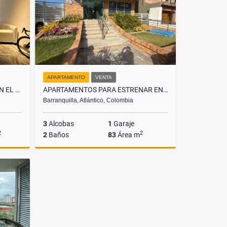
APARTAMENTO
VENTA
APARTAMENTO EN ARRIENDO EN EL GOLF
APARTAMENTOS PARA ESTRENAR EN EL SECTOR ANDALUCÍA
Barranquilla, Atlántico, Colombia
3
Alcobas
1
Garaje
2
2
2
Baños
83
Área m
lquiler
Venta
$420.000.000