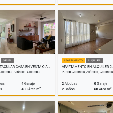
Venta
$380.000.000
$850.000.000
VENTA
APARTAMENTO
ALQUILER
ESPECTACULAR CASA EN VENTA O ALQUILER - VILLA CAMPESTRE TRADICIONAL
Colombia, Atlántico, Colombia
Puerto Colombia, Atlántico, Colombia
bas
4
Garaje
2
Alcobas
0
Garaje
2
2
s
400
Área m
2
Baños
60
Área m
Alquiler
A
000.000
$15.000.000
$1.600.000