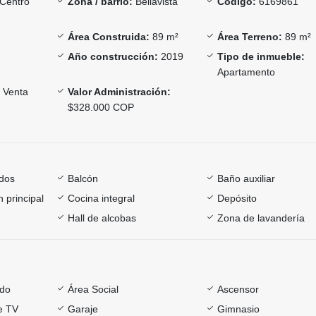
Centro
Zona / barrio:
Bellavista
Código:
6169861
Área Construida:
89 m²
Área Terreno:
89 m²
Año construcción:
2019
Tipo de inmueble:
Apartamento
Venta
Valor Administración:
$328.000 COP
dos
Balcón
Baño auxiliar
 principal
Cocina integral
Depósito
Hall de alcobas
Zona de lavandería
ado
Área Social
Ascensor
e TV
Garaje
Gimnasio