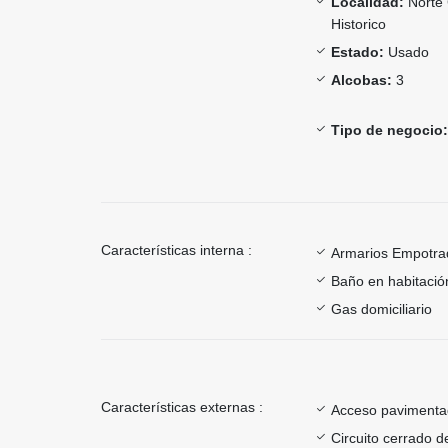
Localidad:
Norte 
Historico
Estado:
Usado
Alcobas:
3
Tipo de negocio:
Características interna :
Armarios Empotra
Baño en habitación
Gas domiciliario
Características externas :
Acceso paviment
Circuito cerrado d