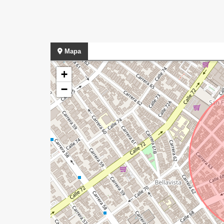
Mapa
+
−