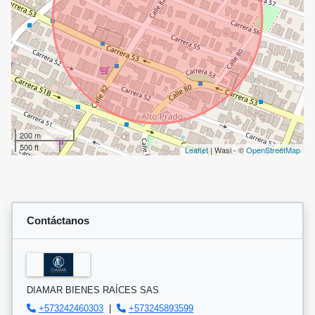
200 m
500 ft
Leaflet
| Wasi - ©
OpenStreetMap
Contáctanos
DIAMAR BIENES RAÍCES SAS
+573242460303
|
+573245893599