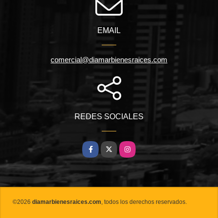
EMAIL
comercial@diamarbienesraices.com
REDES SOCIALES
Facebook
X
Instagram
©2026
diamarbienesraices.com
, todos los derechos reservados.