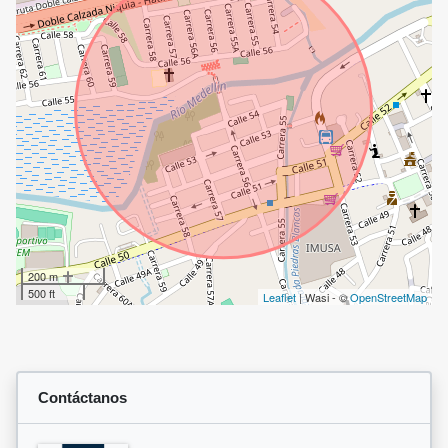
200 m
500 ft
Leaflet
| Wasi - ©
OpenStreetMap
Contáctanos