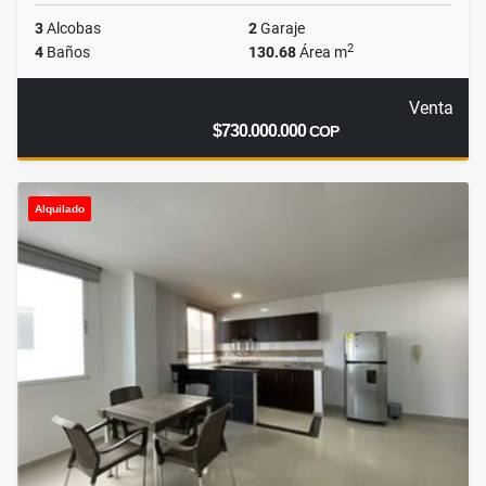
3
Alcobas
2
Garaje
2
4
Baños
130.68
Área m
Venta
$730.000.000
COP
Alquilado