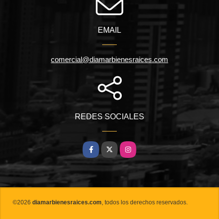
EMAIL
comercial@diamarbienesraices.com
REDES SOCIALES
Facebook
X
Instagram
©2026
diamarbienesraices.com
, todos los derechos reservados.