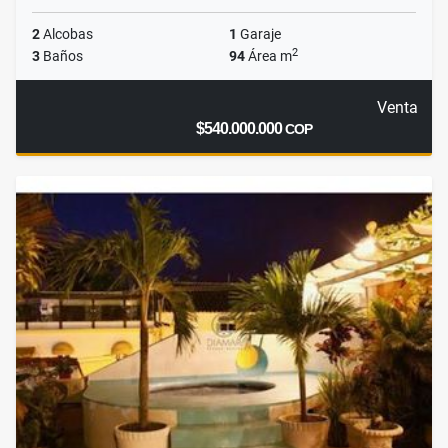
2
Alcobas
1
Garaje
2
3
Baños
94
Área m
Venta
$540.000.000
COP