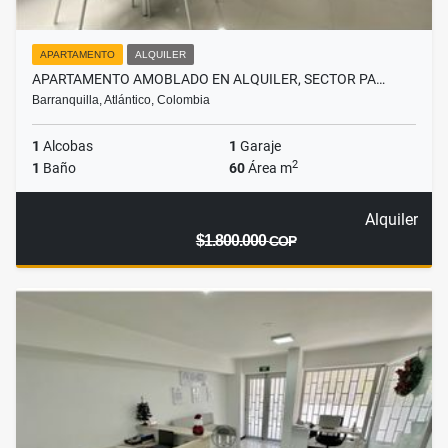
APARTAMENTO
ALQUILER
APARTAMENTO AMOBLADO EN ALQUILER, SECTOR PA…
Barranquilla, Atlántico, Colombia
1
Alcobas
1
Garaje
2
1
Baño
60
Área m
Alquiler
$1.800.000
COP