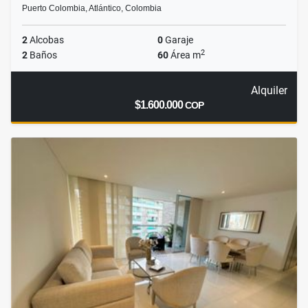
Puerto Colombia, Atlántico, Colombia
2
Alcobas
0
Garaje
2
2
Baños
60
Área m
Alquiler
$1.600.000
COP