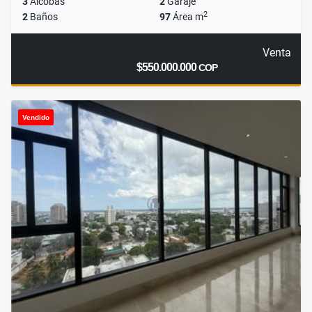
3
Alcobas
2
Garaje
2
2
Baños
97
Área m
Venta
$550.000.000
COP
Vendido