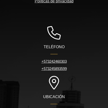
Políticas de privacidad
TELÉFONO
+573242460303
+573245893599
UBICACIÓN