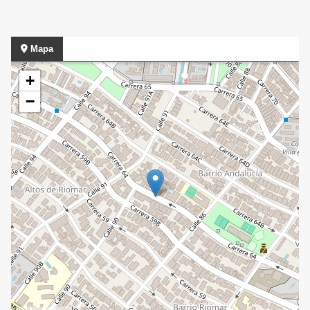
Mapa
+
−