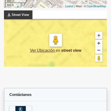
200 m
500 ft
Leaflet
| Wasi - ©
OpenStreetMap
Street View
Ver Ubicación
en
street view
Contáctanos