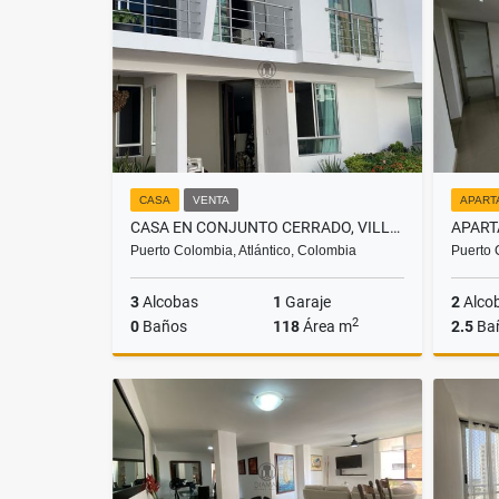
$3.400.000.000
CASA
VENTA
APART
CASA EN CONJUNTO CERRADO, VILLA CAMPESTRE
Puerto Colombia, Atlántico, Colombia
Puerto 
3
Alcobas
1
Garaje
2
Alco
2
0
Baños
118
Área m
2.5
Ba
Venta
$445.000.000