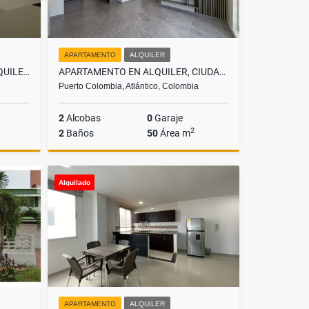
APARTAMENTO
ALQUILER
APARTAMENTO EN VENTA O ALQUILER PARA ESTRENAR EN RIO ALTO
APARTAMENTO EN ALQUILER, CIUDAD MALLORQUÍN
Puerto Colombia, Atlántico, Colombia
2
Alcobas
0
Garaje
2
2
Baños
50
Área m
lquiler
Alquiler
Alquilado
00
$1.750.000
APARTAMENTO
ALQUILER