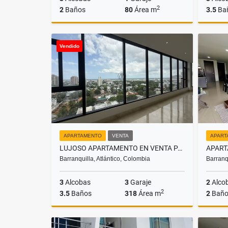
2
2
Baños
80
Área m
3.5
Ba
Venta
Vendido
$380.000.000
APARTAMENTO
VENTA
APART
LUJOSO APARTAMENTO EN VENTA PARA ESTRENAR, EL GOLF
Barranquilla, Atlántico, Colombia
Barranq
3
Alcobas
3
Garaje
2
Alco
2
3.5
Baños
318
Área m
2
Baño
Venta