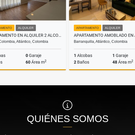
AMENTO
ALQUILER
APARTAMENTO
ALQUILER
APARTAMENTO EN ALQUILER 2 ALCOBAS - CIUDAD MALLORQUÍN
Colombia, Atlántico, Colombia
Barranquilla, Atlántico, Colombia
bas
0
Garaje
1
Alcobas
1
Garaje
2
2
s
60
Área m
2
Baños
48
Área m
Alquiler
A
$1.600.000
$2.700.000
QUIÉNES SOMOS