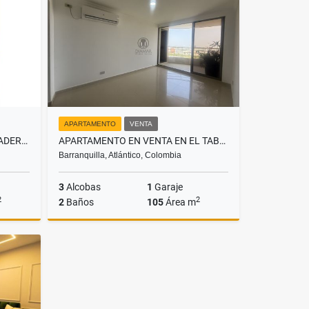
$7.900.000.000
APARTAMENTO
VENTA
APARTAMENTO EN VENTA, RODADERO, SANTA MARTA
APARTAMENTO EN VENTA EN EL TABOR
Barranquilla, Atlántico, Colombia
3
Alcobas
1
Garaje
2
2
2
Baños
105
Área m
Venta
Venta
$450.000.000