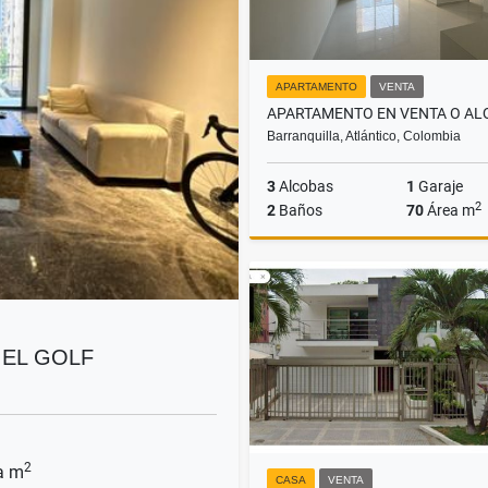
APARTAMENTO
VENTA
Barranquilla, Atlántico, Colombia
3
Alcobas
1
Garaje
2
2
Baños
70
Área m
Venta
A
$530.000.000
$2.950.0
 EL GOLF
2
a m
CASA
VENTA