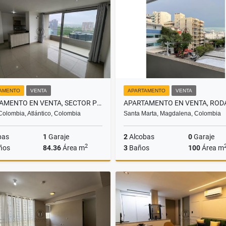
$350.000
$750.000.000
AMENTO
VENTA
APARTAMENTO
VENTA
APARTAMENTO EN VENTA, SECTOR PORTAL DE GENOVÉS.
Colombia, Atlántico, Colombia
Santa Marta, Magdalena, Colombia
bas
1
Garaje
2
Alcobas
0
Garaje
2
ños
84.36
Área m
3
Baños
100
Área m
Venta
$465.000.000
$450.000.000