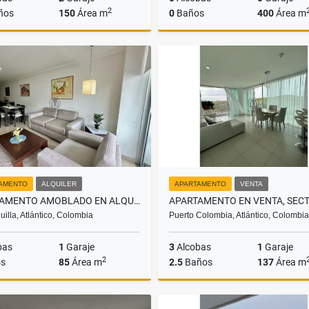
2
ños
150
Área m
0
Baños
400
Área m
Venta
$850.000.000
$630.000.000
AMENTO
ALQUILER
APARTAMENTO
VENTA
APARTAMENTO AMOBLADO EN ALQUILER, SECTOR BUENAVISTA.
uilla, Atlántico, Colombia
Puerto Colombia, Atlántico, Colombia
bas
1
Garaje
3
Alcobas
1
Garaje
2
s
85
Área m
2.5
Baños
137
Área m
Alquiler