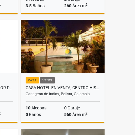
2
2
3.5
Baños
260
Área m
Venta
Venta
$1.300.000.000
CASA
VENTA
APARTAMENTO EN VENTA, SECTOR PORTO AZUL
CASA HOTEL EN VENTA, CENTRO HISTÓRICO DE CARTAGENA
Cartagena de Indias, Bolívar, Colombia
10
Alcobas
0
Garaje
2
2
0
Baños
560
Área m
Venta
Venta