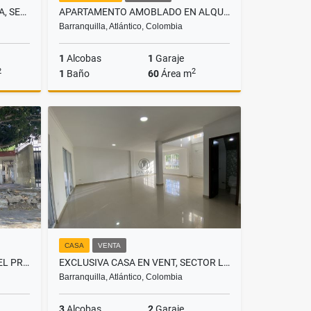
CASA INDEPENDIENTE EN VENTA, SECTOR RIOMAR
APARTAMENTO AMOBLADO EN ALQUILER, SECTOR PARQUE LA ELECTRIFICADORA
Barranquilla, Atlántico, Colombia
1
Alcobas
1
Garaje
2
2
1
Baño
60
Área m
Venta
Alquiler
$1.800.000
CASA
VENTA
CASA-LOTE EN VENTA, BARRIO EL PRADO
EXCLUSIVA CASA EN VENT, SECTOR LA CASTELLANA
Barranquilla, Atlántico, Colombia
3
Alcobas
2
Garaje