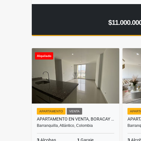
$11.000.00
Alquilado
APARTAMENTO
VENTA
APART
APARTAMENTO EN VENTA, BORACAY - DELICIAS
Barranquilla, Atlántico, Colombia
Barranq
3
Alcobas
1
Garaje
3
Alco