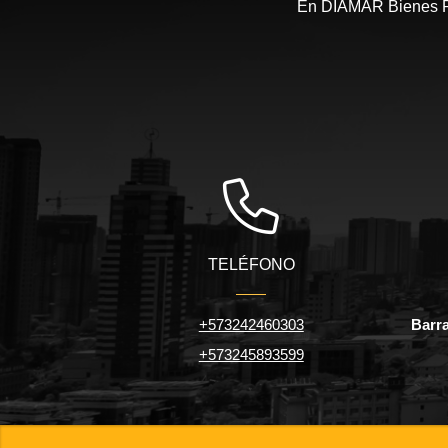
En DIAMAR Bienes Ra
TELÉFONO
+573242460303
Barra
+573245893599