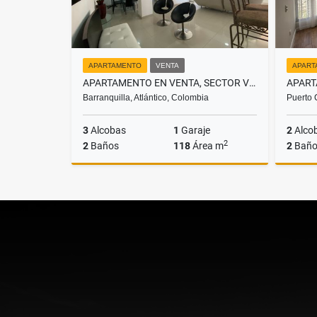
APARTAMENTO
VENTA
APART
APARTAMENTO EN VENTA, SECTOR VILLA COUNTRY
Barranquilla, Atlántico, Colombia
Puerto 
3
Alcobas
1
Garaje
2
Alco
2
2
Baños
118
Área m
2
Baño
Venta
$410.000.000