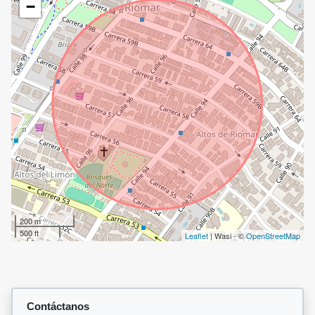
−
200 m
500 ft
Leaflet
| Wasi - ©
OpenStreetMap
Contáctanos