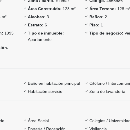
r
Zona / barrio:
Riomar
Código:
4865986
Área Construida:
128 m²
Área Terreno:
128 m
 m²
Alcobas:
3
Baños:
2
Estrato:
6
Piso:
1
n:
1995
Tipo de inmueble:
Tipo de negocio:
Ve
Apartamento
ción:
Baño en habitación principal
Citófono / Intercomun
Habitación servicio
Zona de lavandería
ado
Área Social
Colegios / Universida
Portería / Recepción
Vigilancia