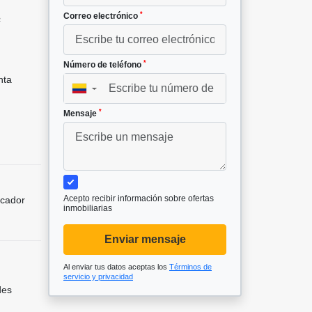
*
Correo electrónico
²
*
Número de teléfono
nta
▼
*
Mensaje
Acepto recibir información sobre ofertas
icador
inmobiliarias
Enviar mensaje
Al enviar tus datos aceptas los
Términos de
servicio y privacidad
des