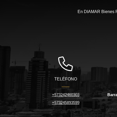
En DIAMAR Bienes Ra
TELÉFONO
+573242460303
Barra
+573245893599