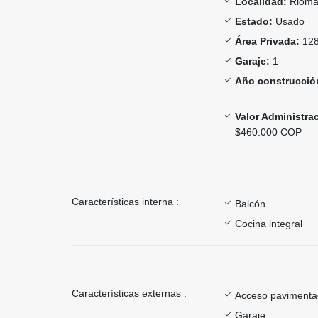
Localidad:
Rioma
Estado:
Usado
Área Privada:
128
Garaje:
1
Año construcció
Valor Administra
$460.000 COP
Características interna :
Balcón
Cocina integral
Características externas :
Acceso paviment
Garaje