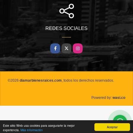
REDES SOCIALES
Facebook
X
Instagram
©2026
diamarbienesraices.com
, todos los derechos reservados.
wasi.co
Powered by:
Este sitio Web usa cookies para asegurarte la mejor
Aceptar
experiencia.
Más información