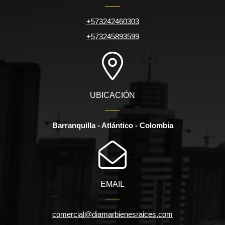
+573242460303
+573245893599
UBICACIÓN
Barranquilla - Atlántico - Colombia
EMAIL
comercial@diamarbienesraices.com