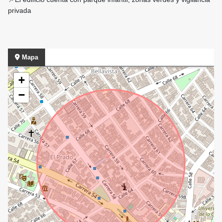
privada
Mapa
+
−