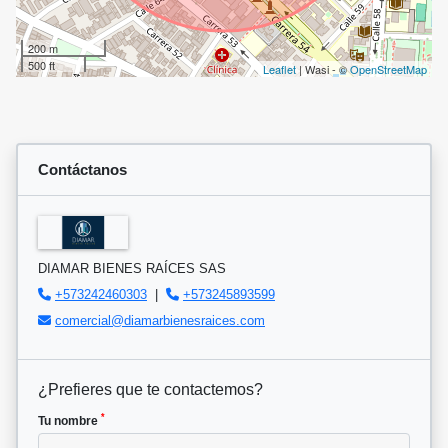
200 m
500 ft
Leaflet
| Wasi - ©
OpenStreetMap
Contáctanos
DIAMAR BIENES RAÍCES SAS
+573242460303
|
+573245893599
comercial@diamarbienesraices.com
¿Prefieres que te contactemos?
*
Tu nombre