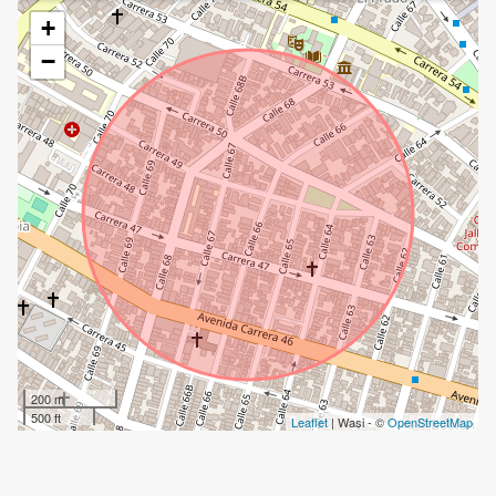
+
−
200 m
500 ft
Leaflet
| Wasi - ©
OpenStreetMap