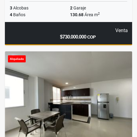
3
Alcobas
2
Garaje
2
4
Baños
130.68
Área m
Venta
$730.000.000
COP
Alquilado