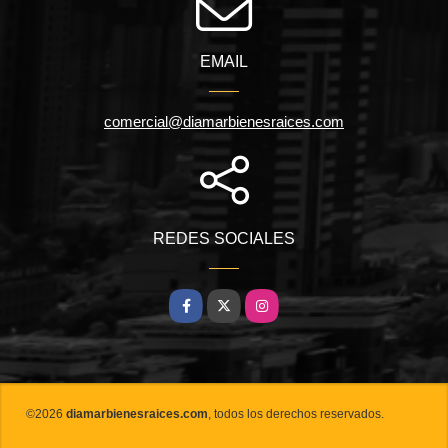
EMAIL
comercial@diamarbienesraices.com
REDES SOCIALES
Facebook
X
Instagram
©2026
diamarbienesraices.com
, todos los derechos reservados.