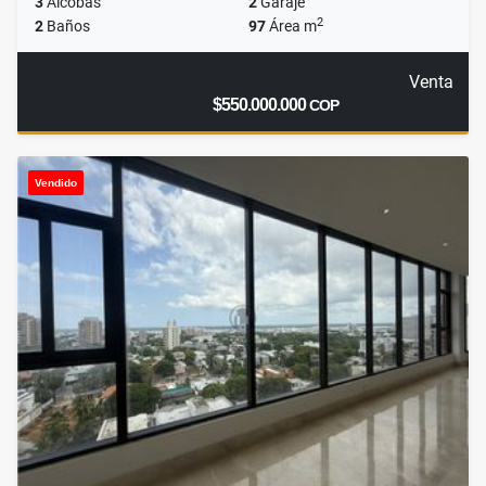
3
Alcobas
2
Garaje
2
2
Baños
97
Área m
Venta
$550.000.000
COP
Vendido