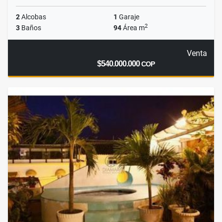
2
Alcobas
1
Garaje
2
3
Baños
94
Área m
Venta
$540.000.000
COP