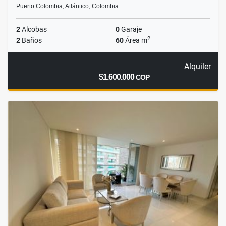
Puerto Colombia, Atlántico, Colombia
2
Alcobas
0
Garaje
2
2
Baños
60
Área m
Alquiler
$1.600.000
COP