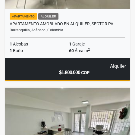
APARTAMENTO
ALQUILER
APARTAMENTO AMOBLADO EN ALQUILER, SECTOR PA…
Barranquilla, Atlántico, Colombia
1
Alcobas
1
Garaje
2
1
Baño
60
Área m
Alquiler
$1.800.000
COP