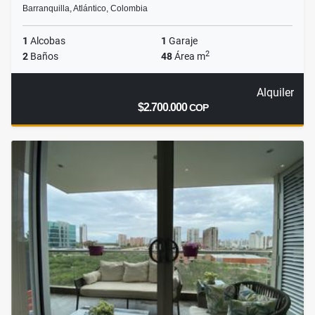
Barranquilla, Atlántico, Colombia
1
Alcobas
1
Garaje
2
2
Baños
48
Área m
Alquiler
$2.700.000
COP