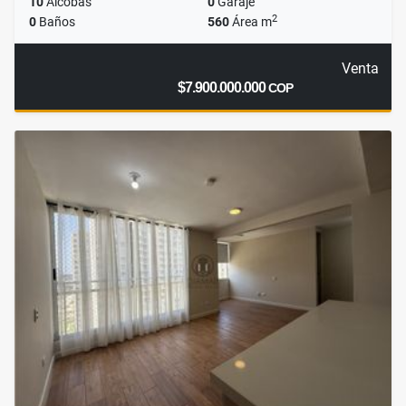
10
Alcobas
0
Garaje
2
0
Baños
560
Área m
Venta
$7.900.000.000
COP