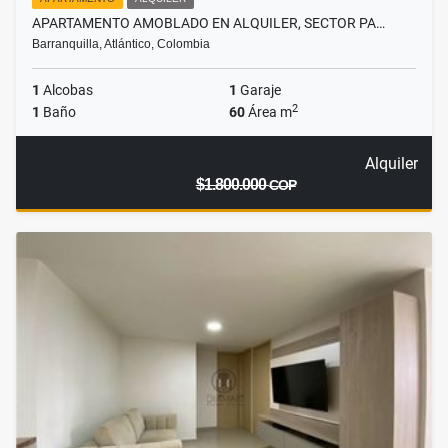
APARTAMENTO AMOBLADO EN ALQUILER, SECTOR PA…
Barranquilla, Atlántico, Colombia
1
Alcobas
1
Garaje
2
1
Baño
60
Área m
Alquiler
$1.800.000
COP