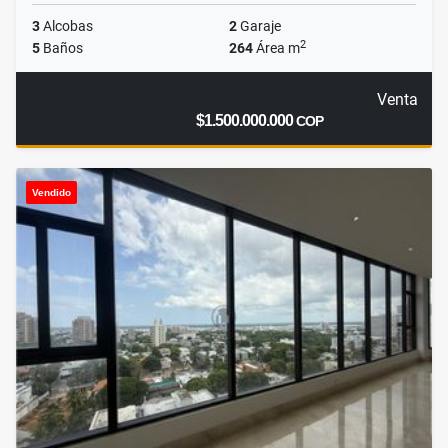
3
Alcobas
2
Garaje
2
5
Baños
264
Área m
Venta
$1.500.000.000
COP
Vendido