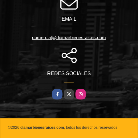
EMAIL
comercial@diamarbienesraices.com
REDES SOCIALES
Facebook
X
Instagram
©2026
diamarbienesraices.com
, todos los derechos reservados.