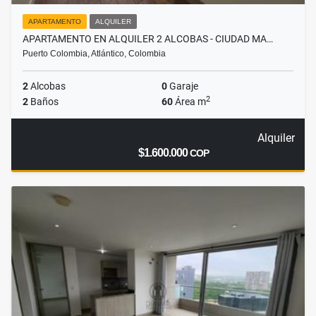
APARTAMENTO
ALQUILER
APARTAMENTO EN ALQUILER 2 ALCOBAS - CIUDAD MA…
Puerto Colombia, Atlántico, Colombia
2
Alcobas
0
Garaje
2
2
Baños
60
Área m
Alquiler
$1.600.000
COP