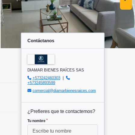
Contáctanos
DIAMAR BIENES RAÍCES SAS
+573242460303
|
+573245893599
comercial@diamarbienesraices.com
¿Prefieres que te contactemos?
*
Tu nombre