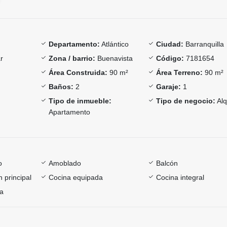
Departamento:
Atlántico
Ciudad:
Barranquilla
r
Zona / barrio:
Buenavista
Código:
7181654
Área Construida:
90 m²
Área Terreno:
90 m²
Baños:
2
Garaje:
1
Tipo de inmueble:
Tipo de negocio:
Alq
Apartamento
o
Amoblado
Balcón
 principal
Cocina equipada
Cocina integral
ía