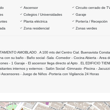
ado
Ascensor
Circuito cerrado de T
es
Colegios / Universidades
Garaje
antes
Planta eléctrica
Portería / Recepción
rada
Zona residencial
Zonas verdes
MENTO AMOBLADO . A 100 mts del Centro Cial. Buenavista Consta 
na con su baño - Baño social -Sala -Comedor - Cocina Abierta - Area d
cones - 1 Garaje - El ascensor llega directo al Apto . EL EDIFICIO TIENE
itantes internos y externos - Salón Social -Gimnasio -Piscina - Jacuzzi
 Ascensores - Juego de Niños -Porteria con Vigilancia 24 Horas