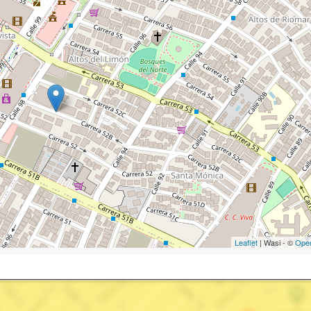
Leaflet
| Wasi - ©
Ope