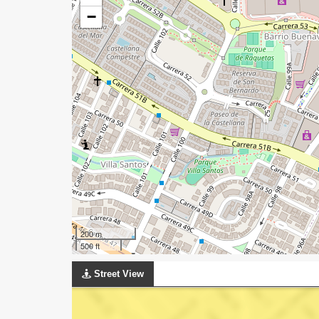
−
200 m
500 ft
Street View