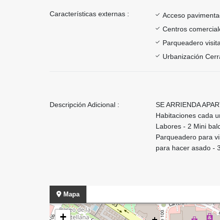
Características externas :
Acceso paviment
Centros comercial
Parqueadero visit
Urbanización Cer
Descripción Adicional :
SE ARRIENDA APARTA
Habitaciones cada u
Labores - 2 Mini bal
Parqueadero para vis
para hacer asado - 3
Mapa
+