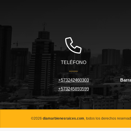
TELÉFONO
+573242460303
Barra
+573245893599
©2026
diamarbienesraices.com
, todos los derechos reservad