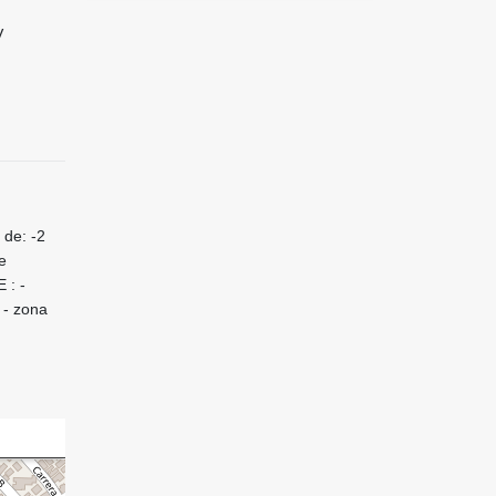
V
de: -2
e
 : -
 - zona