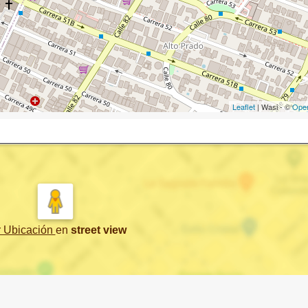
Leaflet
| Wasi - ©
Ope
r Ubicación
en
street view