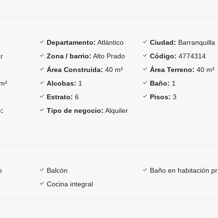
Departamento:
Atlántico
Ciudad:
Barranquilla
r
Zona / barrio:
Alto Prado
Código:
4774314
Área Construida:
40 m²
Área Terreno:
40 m²
m²
Alcobas:
1
Baño:
1
Estrato:
6
Pisos:
3
:
Tipo de negocio:
Alquiler
o
Balcón
Baño en habitación pr
Cocina integral